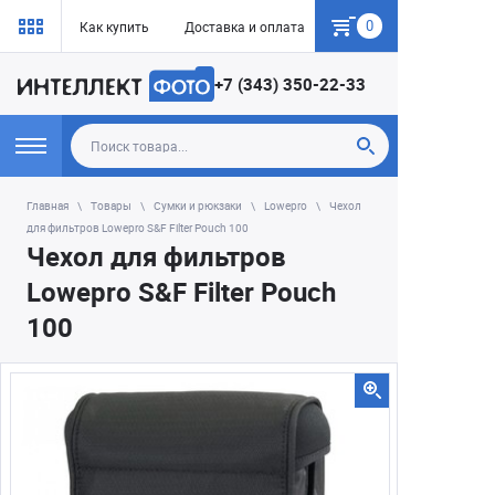
0
Как купить
Доставка и оплата
Гарантия
+7 (343) 350-22-33
Главная
Товары
Сумки и рюкзаки
Lowepro
Чехол
для фильтров Lowepro S&F Filter Pouch 100
Чехол для фильтров
Lowepro S&F Filter Pouch
100