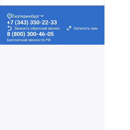
Екатеринбург
+7 (343) 350-22-33
Заказать обратный звонок
Написать нам
8 (800) 300-46-05
Бесплатный звонок по РФ
Пн—Пт: 10:00 — 19:00. Сб: 10:00 — 18:00
Вс: ВЫХОДНОЙ!
г. Екатеринбург, ул. Первомайская, 56
Любое несоответствие информации о продукте на
сайте с фактом - лишь досадное недоразумение,
звоните - уточняйте у менеджеров.
Вся информация на сайте носит справочный
характер и не является публичной офертой,
определяемой положениями Статьи 437
Гражданского кодекса Российской Федерации.