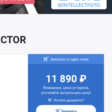
ECTOR
Заказать в один клик
11 890 ₽
Внимание, цена устарела,
уточняйте актуальную цену!
Хотите дешевле?
Заказать