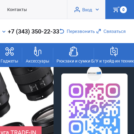
Контакты
Вход
0
+7 (343) 350-22-33
Перезвонить
Связаться
Гаджеты
Аксессуары
Рюкзаки и сумки
Б/У и трейд-ин техни
уга TRADE-IN