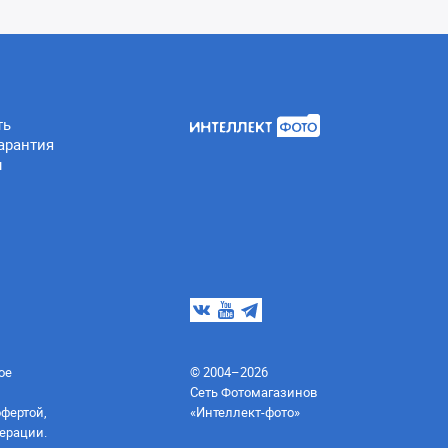
ть
арантия
ы
ое
© 2004–2026
Сеть Фотомагазинов
офертой,
«Интеллект-фото»
ерации.