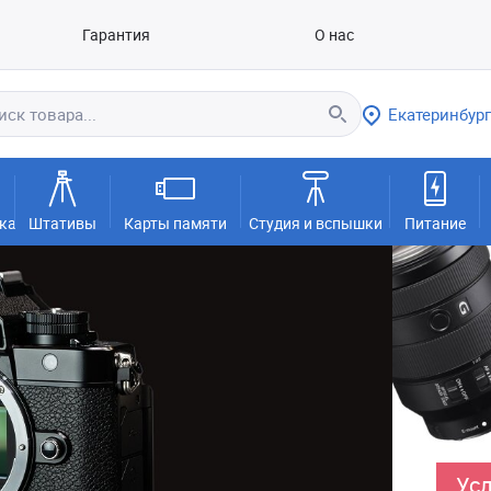
Гарантия
О нас
Екатеринбург
ка
Штативы
Карты памяти
Студия и вспышки
Питание
Усл