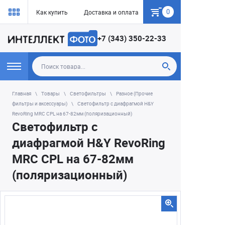
0
Как купить
Доставка и оплата
Гарантия
+7 (343) 350-22-33
Главная
Товары
Светофильтры
Разное (Прочие
фильтры и аксессуары)
Светофильтр с диафрагмой H&Y
RevoRing MRC CPL на 67-82мм (поляризационный)
Светофильтр с
диафрагмой H&Y RevoRing
MRC CPL на 67-82мм
(поляризационный)