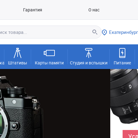
Гарантия
О нас
Екатеринбург
ка
Штативы
Карты памяти
Студия и вспышки
Питание
Усл