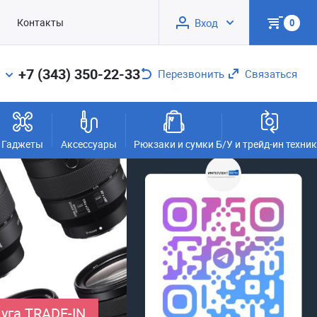
Контакты
Вход
0
+7 (343) 350-22-33
Перезвонить
Связаться
Гаджеты
Аксессуары
Рюкзаки и сумки
Б/У и трейд-ин техни
уга TRADE-IN