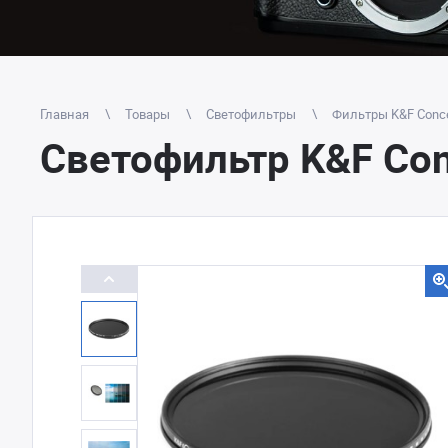
Главная
Товары
Светофильтры
Фильтры K&F Conc
Светофильтр K&F Con