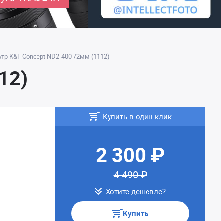
тр K&F Concept ND2-400 72мм (1112)
12)
Купить в один клик
2 300 ₽
4 490 ₽
Хотите дешевле?
Купить