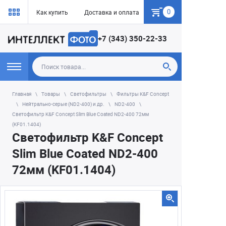
0
Как купить
Доставка и оплата
Гарантия
+7 (343) 350-22-33
Главная
Товары
Светофильтры
Фильтры K&F Concept
Нейтрально-серые (ND2-400) и др.
ND2-400
Светофильтр K&F Concept Slim Blue Coated ND2-400 72мм
(KF01.1404)
Светофильтр K&F Concept
Slim Blue Coated ND2-400
72мм (KF01.1404)