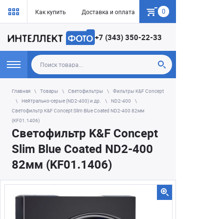
0
Как купить
Доставка и оплата
Гарантия
+7 (343) 350-22-33
Главная
Товары
Светофильтры
Фильтры K&F Concept
Нейтрально-серые (ND2-400) и др.
ND2-400
Светофильтр K&F Concept Slim Blue Coated ND2-400 82мм
(KF01.1406)
Светофильтр K&F Concept
Slim Blue Coated ND2-400
82мм (KF01.1406)