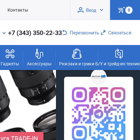
Контакты
Вход
0
+7 (343) 350-22-33
Перезвонить
Связаться
Гаджеты
Аксессуары
Рюкзаки и сумки
Б/У и трейд-ин техни
уга TRADE-IN