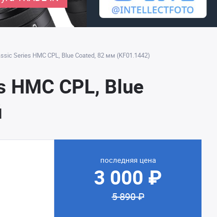
sic Series HMC CPL, Blue Coated, 82 мм (KF01.1442)
s HMC CPL, Blue
й
последняя цена
3 000 ₽
5 890 ₽