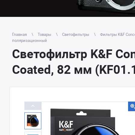
Главная
Товары
Светофильтры
Фильтры K&F Conc
поляризационный
Светофильтр K&F Conc
Coated, 82 мм (KF01