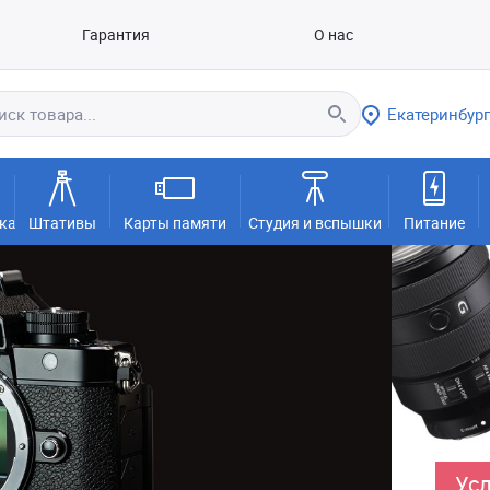
Гарантия
О нас
Екатеринбург
ка
Штативы
Карты памяти
Студия и вспышки
Питание
Усл