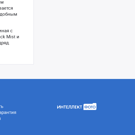
им
вается
 удобным
иная с
ck Mist и
дряд.
ть
арантия
ы