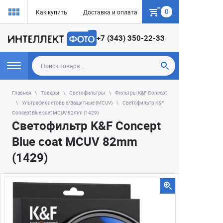
0
Как купить
Доставка и оплата
Гарантия
+7 (343) 350-22-33
Главная
Товары
Светофильтры
Фильтры K&F Concept
Ультрафиолетовые/Защитные (MCUV)
Светофильтр K&F
Concept Blue coat MCUV 82mm (1429)
Светофильтр K&F Concept
Blue coat MCUV 82mm
(1429)