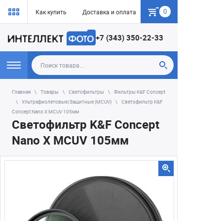
0
Как купить
Доставка и оплата
Гарантия
+7 (343) 350-22-33
Главная
Товары
Светофильтры
Фильтры K&F Concept
Ультрафиолетовые/Защитные (MCUV)
Светофильтр K&F
Concept Nano X MCUV 105мм
Светофильтр K&F Concept
Nano X MCUV 105мм