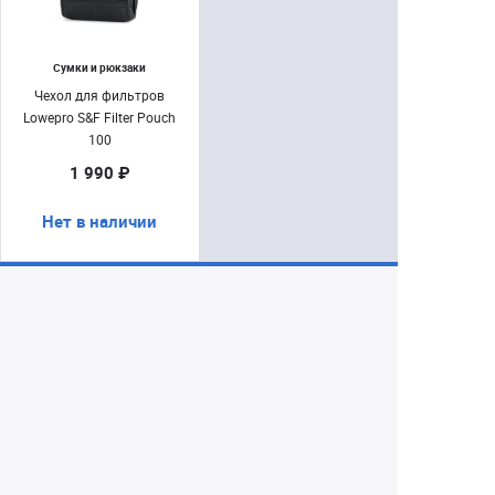
Сумки и рюкзаки
Чехол для фильтров
Lowepro S&F Filter Pouch
100
1 990 ₽
Нет в наличии
Екатеринбург
+7 (343) 350-22-33
Заказать обратный звонок
Написать нам
8 (800) 300-46-05
Бесплатный звонок по РФ
Пн—Пт: 10:00 — 19:00. Сб: 10:00 — 18:00
Вс: ВЫХОДНОЙ!
г. Екатеринбург, ул. Первомайская, 56