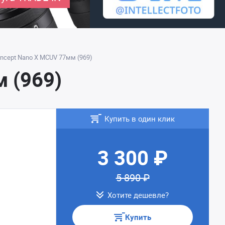
ncept Nano X MCUV 77мм (969)
 (969)
Купить в один клик
3 300 ₽
5 890 ₽
Хотите дешевле?
Купить