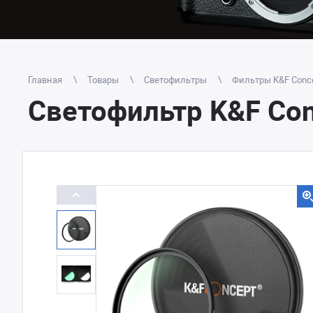
Главная
Товары
Светофильтры
Фильтры K&F Conc
Светофильтр K&F Con