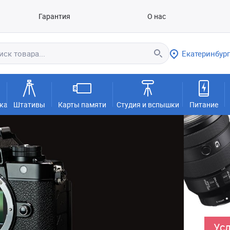
Гарантия
О нас
Екатеринбург
ка
Штативы
Карты памяти
Студия и вспышки
Питание
Усл