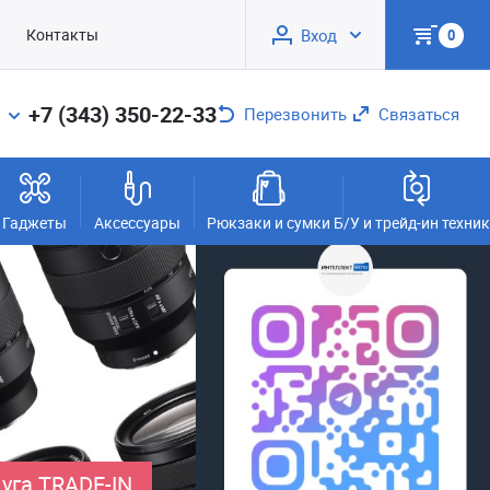
Контакты
Вход
0
+7 (343) 350-22-33
Перезвонить
Связаться
Гаджеты
Аксессуары
Рюкзаки и сумки
Б/У и трейд-ин техни
уга TRADE-IN