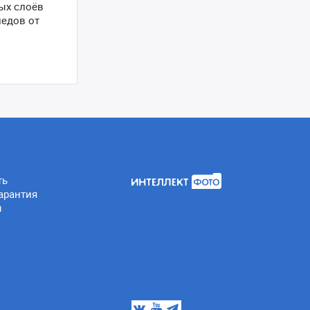
ных слоёв
ледов от
ть
арантия
ы