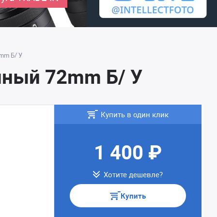
mm Б/ У
нный 72mm Б/ У
Купить в один клик
1 400 ₽
Хотите дешевле?
Купить