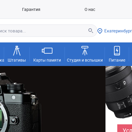
Гарантия
О нас
Екатеринбург
ка
Штативы
Карты памяти
Студия и вспышки
Питание
Усл