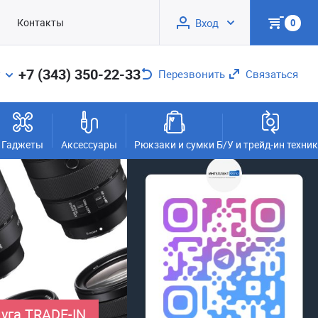
Контакты
Вход
0
+7 (343) 350-22-33
Перезвонить
Связаться
Гаджеты
Аксессуары
Рюкзаки и сумки
Б/У и трейд-ин техни
уга TRADE-IN