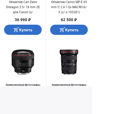
Объектив Carl Zeiss
Объектив Canon MP-E 65
Distagon 3.5/ 18 mm ZE
mm f/ 2.8 1-5x MACRO Б/
для Canon (s/
У (с/ н 105281)
n:15753028) полный
36 990 ₽
62 500 ₽
комплект Б/ У
Купить
Купить
Комиссионные фототовары
Комиссионные фототовары
(трейд-ин)
(трейд-ин)
Объектив Canon EF 85
Объектив Canon EF 16-35
mm f/ 1.2L II USM
mm f/ 2.8L II USM Б/ У
(состояние близкое к
идеальному) Б/ У
64 900 ₽
29 990 ₽