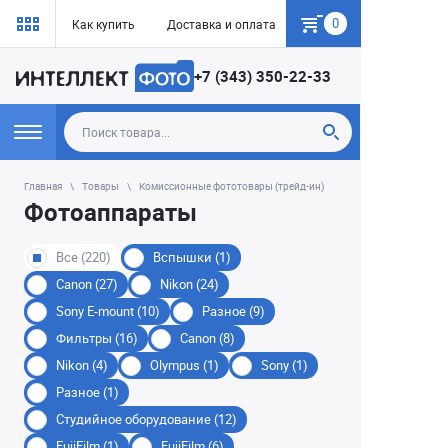
0
Как купить
Доставка и оплата
Гарантия
+7 (343) 350-22-33
Главная
Товары
Комиссионные фототовары (трейд-ин)
Фотоаппараты
Все (220)
Вспышки (1)
Canon (27)
Nikon (24)
Sony E-mount (10)
Разное (9)
Фильтры (16)
Canon (8)
Nikon (4)
Olympus (1)
Sony (1)
Разное (1)
Студийное оборудование (12)
FujiFilm (1)
FujiFilm (6)