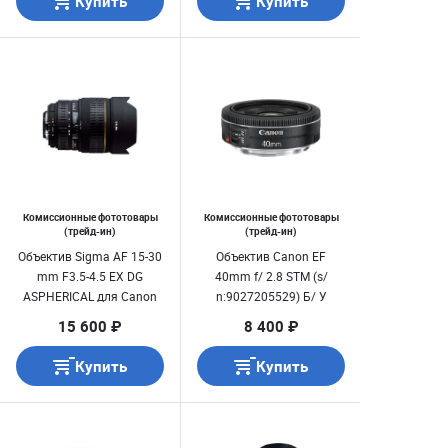
Купить
Купить
Комиссионные фототовары
Комиссионные фототовары
(трейд-ин)
(трейд-ин)
Объектив Sigma AF 15-30
Объектив Canon EF
mm F3.5-4.5 EX DG
40mm f/ 2.8 STM (s/
ASPHERICAL для Canon
n:9027205529) Б/ У
(s/ n:1029959) Б/ У
15 600 ₽
8 400 ₽
Купить
Купить