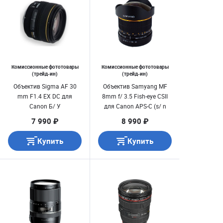
Комиссионные фототовары
Комиссионные фототовары
(трейд-ин)
(трейд-ин)
Объектив Sigma AF 30
Объектив Samyang MF
mm F1.4 EX DC для
8mm f/ 3.5 Fish-eye CSII
Canon Б/ У
для Canon APS-C (s/ n
F313J0247) Б/ У
7 990 ₽
8 990 ₽
Купить
Купить