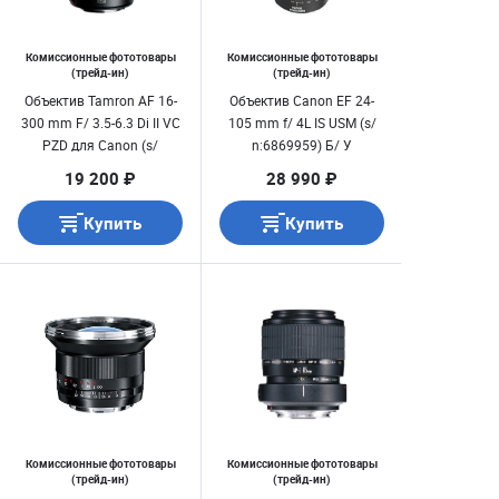
Комиссионные фототовары
Комиссионные фототовары
(трейд-ин)
(трейд-ин)
Объектив Tamron AF 16-
Объектив Canon EF 24-
300 mm F/ 3.5-6.3 Di II VC
105 mm f/ 4L IS USM (s/
PZD для Canon (s/
n:6869959) Б/ У
n:078894) Б/ У
19 200 ₽
28 990 ₽
Купить
Купить
Комиссионные фототовары
Комиссионные фототовары
(трейд-ин)
(трейд-ин)