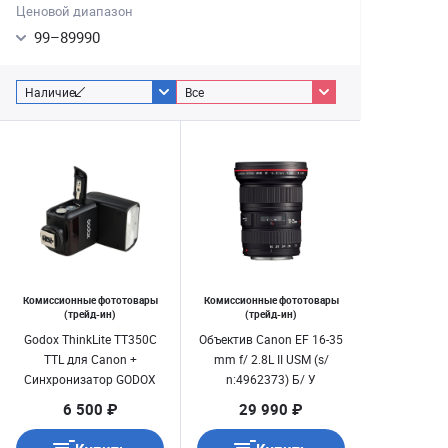
Ценовой диапазон
99
–
89990
Наличие
Все
Комиссионные фототовары
Комиссионные фототовары
(трейд-ин)
(трейд-ин)
Godox ThinkLite TT350C
Объектив Canon EF 16-35
TTL для Canon +
mm f/ 2.8L II USM (s/
Синхронизатор GODOX
n:4962373) Б/ У
X2Tc Б/ У
6 500 ₽
29 990 ₽