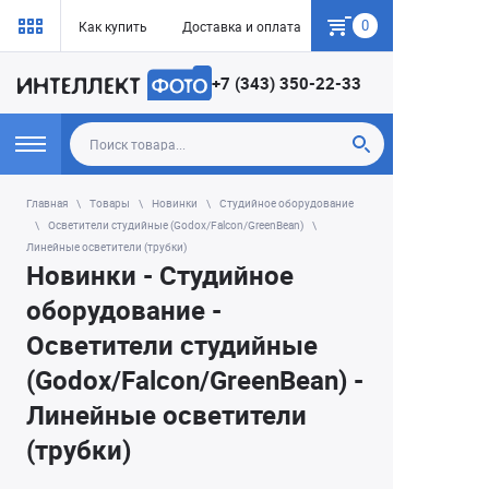
0
Как купить
Доставка и оплата
Гарантия
+7 (343) 350-22-33
Главная
Товары
Новинки
Студийное оборудование
Осветители студийные (Godox/Falcon/GreenBean)
Линейные осветители (трубки)
Новинки - Студийное
оборудование -
Осветители студийные
(Godox/Falcon/GreenBean) -
Линейные осветители
(трубки)