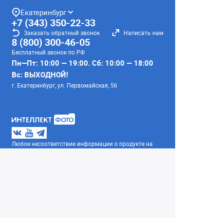
Екатеринбург
+7 (343) 350-22-33
Заказать обратный звонок
Написать нам
8 (800) 300-46-05
Бесплатный звонок по РФ
Пн—Пт: 10:00 — 19:00. Сб: 10:00 — 18:00
Вс: ВЫХОДНОЙ!
г. Екатеринбург, ул. Первомайская, 56
Любое несоответствие информации о продукте на
сайте с фактом - лишь досадное недоразумение,
звоните - уточняйте у менеджеров.
Вся информация на сайте носит справочный
характер и не является публичной офертой,
определяемой положениями Статьи 437
Гражданского кодекса Российской Федерации.
© 2004–2026 Сеть Фотомагазинов