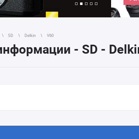
SD
Delkin
V60
нформации - SD - Delki