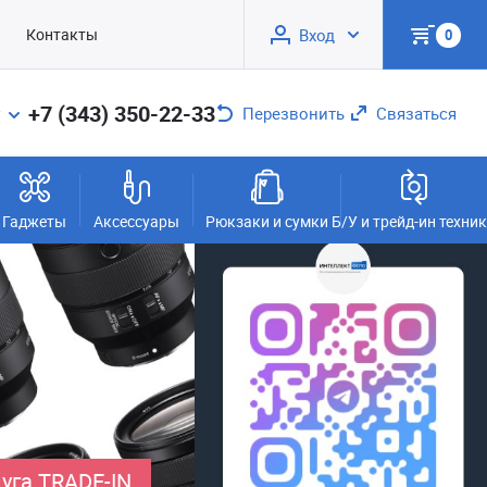
Контакты
Вход
0
+7 (343) 350-22-33
Перезвонить
Связаться
Гаджеты
Аксессуары
Рюкзаки и сумки
Б/У и трейд-ин техни
уга TRADE-IN