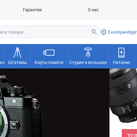
Гарантия
О нас
Екатеринбург
ка
Штативы
Карты памяти
Студия и вспышки
Питание
Усл