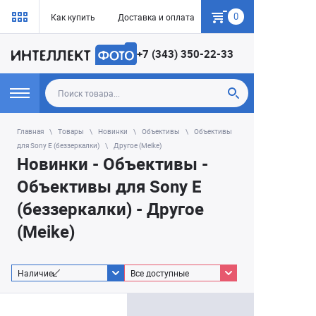
0
Как купить
Доставка и оплата
Гарантия
+7 (343) 350-22-33
Главная
Товары
Новинки
Объективы
Объективы
для Sony E (беззеркалки)
Другое (Meike)
Новинки - Объективы -
Объективы для Sony E
(беззеркалки) - Другое
(Meike)
Наличие
Все доступные