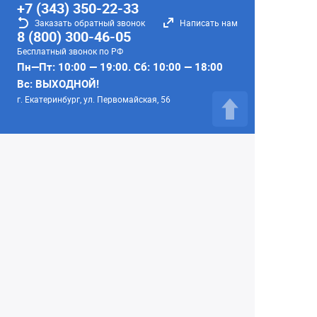
+7 (343) 350-22-33
Заказать обратный звонок
Написать нам
8 (800) 300-46-05
Бесплатный звонок по РФ
Пн—Пт: 10:00 — 19:00. Сб: 10:00 — 18:00
Вс: ВЫХОДНОЙ!
г. Екатеринбург, ул. Первомайская, 56
Любое несоответствие информации о продукте на
сайте с фактом - лишь досадное недоразумение,
звоните - уточняйте у менеджеров.
Вся информация на сайте носит справочный
характер и не является публичной офертой,
определяемой положениями Статьи 437
Гражданского кодекса Российской Федерации.
© 2004–2026 Сеть Фотомагазинов
«Интеллект-фото»