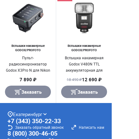
Вспышки накамерные
Вспышки накамерные
GODOX/PROFOTO
GODOX/PROFOTO
Пульт-
Вспышка накамерная
радиосинхронизатор
Godox V480N TTL
Godox X3Pro N для Nikon
аккумуляторная для
Nikon
7 890 ₽
12 690 ₽
18 490 ₽
Заказать
Заказать
Екатеринбург
+7 (343) 350-22-33
Заказать обратный звонок
Написать нам
8 (800) 300-46-05