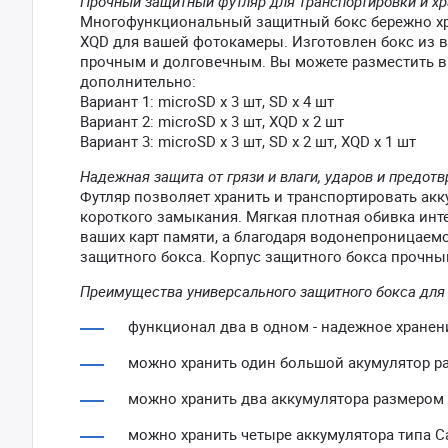
Прочный защитный футляр для транспортировки и хр
Многофункциональный защитный бокс бережно хран
XQD для вашей фотокамеры. Изготовлен бокс из в
прочным и долговечным. Вы можете разместить в
дополнительно:
Вариант 1: microSD x 3 шт, SD x 4 шт
Вариант 2: microSD x 3 шт, XQD x 2 шт
Вариант 3: microSD x 3 шт, SD x 2 шт, XQD x 1 шт
Надежная защита от грязи и влаги, ударов и предо
Футляр позволяет хранить и транспортировать ак
короткого замыкания. Мягкая плотная обивка ин
ваших карт памяти, а благодаря водонепроницаемо
защитного бокса. Корпус защитного бокса прочны
Преимущества универсального защитного бокса для 
функционал два в одном - надежное хранен
можно хранить один большой акумулятор раз
можно хранить два аккумулятора размером ≤ 
можно хранить четыре аккумулятора типа Ca