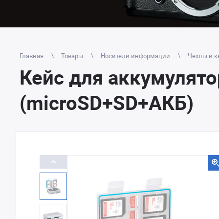
Главная
Товары
Носители информации
Чехлы и к
Кейс для аккумулято
(microSD+SD+АКБ)