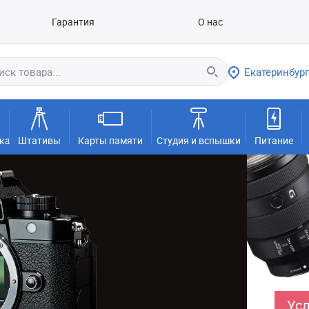
Гарантия
О нас
Екатеринбург
ка
Штативы
Карты памяти
Студия и вспышки
Питание
Усл