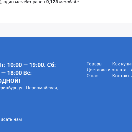
), один
мегабит
равен
0,125
мегабайт!
: 10:00 — 19:00. Сб:
Товары
Как купи
Доставка и оплата
Г
 — 18:00 Вс:
О нас
Контакт
ОДНОЙ!
еринбург, ул. Первомайская,
исать нам