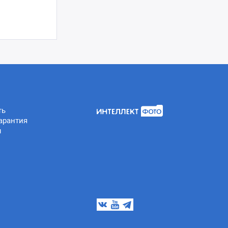
ть
арантия
ы