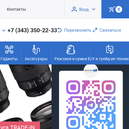
Контакты
Вход
0
+7 (343) 350-22-33
Перезвонить
Связаться
Гаджеты
Аксессуары
Рюкзаки и сумки
Б/У и трейд-ин техни
уга TRADE-IN