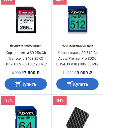
-17%
-40%
Носители информации
Носители информации
Карта памяти SD 256 Gb
Карта памяти SD 512 Gb
Transcend 340S SDXC
Adata Premier Pro SDXC
UHS-I U3 V30 (160/ 90 MB/
UHS-I U3 V30 (100/ 85 MB/
s) TS256GSDC340S
s)
7 500 ₽
9 000 ₽
8 990 ₽
14 990 ₽
Купить
Купить
-35%
-24%