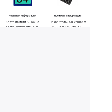
Носители информации
Носители информации
Карта памяти SD 64 Gb
Накопитель SSD Verbatim
Adata Premier Pro SDXC
512Gb V SNG Mini SSD
UHS-I U3 V30 (100/ 80 MB/
USB3.2Gen1 Black (53236)
s)
2 600 ₽
9 500 ₽
3 990 ₽
12 490 ₽
Купить
Купить
1
2
3
4
28
...
Екатеринбург
+7 (343) 350-22-33
Заказать обратный звонок
Написать нам
8 (800) 300-46-05
Бесплатный звонок по РФ
Пн—Пт: 10:00 — 19:00. Сб: 10:00 — 18:00
Вс: ВЫХОДНОЙ!