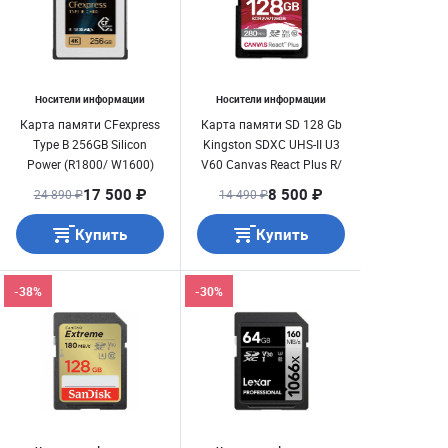
Носители информации
Носители информации
Карта памяти CFexpress
Карта памяти SD 128 Gb
Type B 256GB Silicon
Kingston SDXC UHS-II U3
Power (R1800/ W1600)
V60 Canvas React Plus R/
W 280/ 100MB/ s
17 500 ₽
8 500 ₽
24 890 ₽
14 490 ₽
(SDR2V6/ 128GB)
Купить
Купить
-38%
-30%