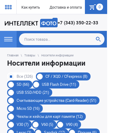
0
Как купить
Доставка и оплата
Гарантия
+7 (343) 350-22-33
Главная
Товары
Носители информации
Носители информации
Все (326)
CF / XQD / CFexpress (8)
SD (66)
USB Flash Drive (11)
USB SSD/HDD (21)
Считывающие устройства (Card-Reader) (51)
Micro SD (16)
Чехлы и кейсы для карт памяти (12)
V30 (7)
V60 (5)
V90 (4)
Lexar (3)
Sandisk (27)
Прочие (6)