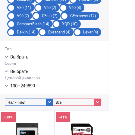
V30 (11)
V60 (2)
V60 (4)
V90 (7)
CFast (7)
CFexpress (12)
CompactFlash (14)
XQD (10)
Delkin (14)
Exascend (4)
Lexar (4)
Тип
Выбрать
Серия
Выбрать
Ценовой диапазон
100
–
249890
Наличие
Все
-30%
-41%