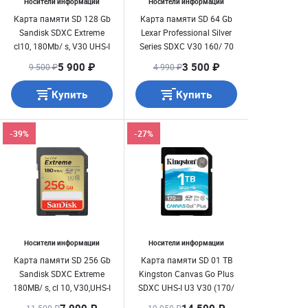
Носители информации
Носители информации
Карта памяти SD 128 Gb
Карта памяти SD 64 Gb
Sandisk SDXC Extreme
Lexar Professional Silver
cl10, 180Mb/ s, V30 UHS-I
Series SDXC V30 160/ 70
U3 (SDSDXVA-128G-
[LSD1066064G-RNNNC]
5 900 ₽
3 500 ₽
9 500 ₽
4 990 ₽
GNCIN)
Купить
Купить
-39%
-27%
Носители информации
Носители информации
Карта памяти SD 256 Gb
Карта памяти SD 01 TB
Sandisk SDXC Extreme
Kingston Canvas Go Plus
180MB/ s, cl 10, V30,UHS-I
SDXC UHS-I U3 V30 (170/
U3 (SDSDXVV-256G-
90 Mb/ s) SDG3/ 1TB