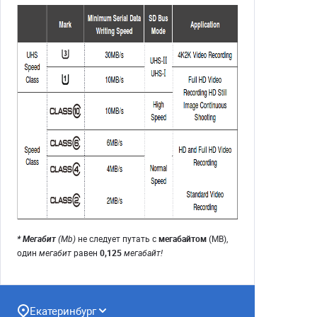
* Мегабит
(Mb)
не следует путать с
мегабайтом
(MB),
один
мегабит
равен
0,125
мегабайт!
Екатеринбург