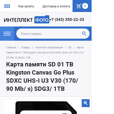
0
Как купить
Доставка и оплата
Гарантия
+7 (343) 350-22-33
Главная
Товары
Носители информации
SD
Карта
памяти SD 01 TB Kingston Canvas Go Plus SDXC UHS-I U3 V30 (170/
90 Mb/ s) SDG3/ 1TB
Карта памяти SD 01 TB
Kingston Canvas Go Plus
SDXC UHS-I U3 V30 (170/
90 Mb/ s) SDG3/ 1TB