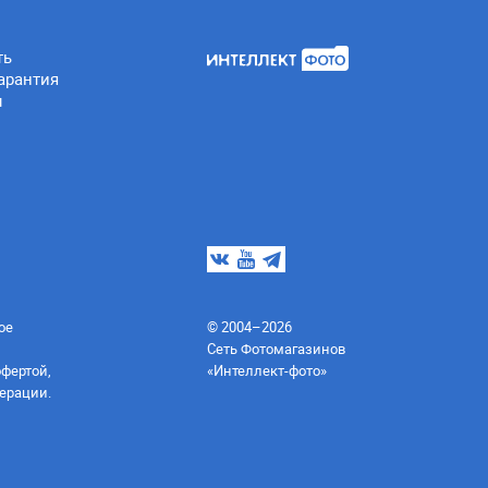
ть
арантия
ы
ое
© 2004–2026
Сеть Фотомагазинов
офертой,
«Интеллект-фото»
ерации.