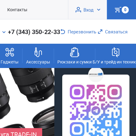
Контакты
Вход
0
+7 (343) 350-22-33
Перезвонить
Связаться
Гаджеты
Аксессуары
Рюкзаки и сумки
Б/У и трейд-ин техни
уга TRADE-IN