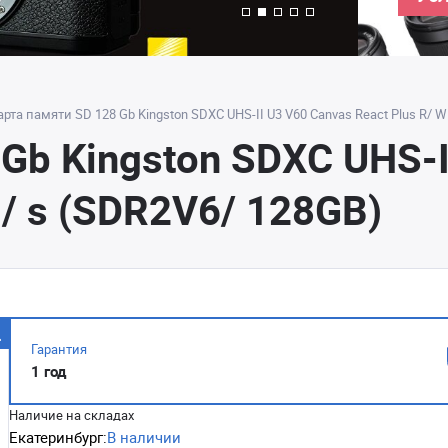
арта памяти SD 128 Gb Kingston SDXC UHS-II U3 V60 Canvas React Plus R/ 
Gb Kingston SDXC UHS-I
/ s (SDR2V6/ 128GB)
Гарантия
1 год
Наличие на складах
Екатеринбург:
В наличии