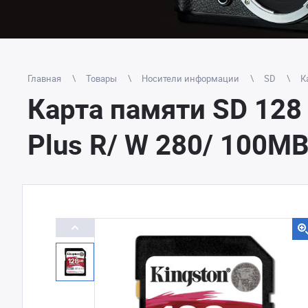
Главная
Товары
Носители информации
SD
К
Карта памяти SD 128 
Plus R/ W 280/ 100MB