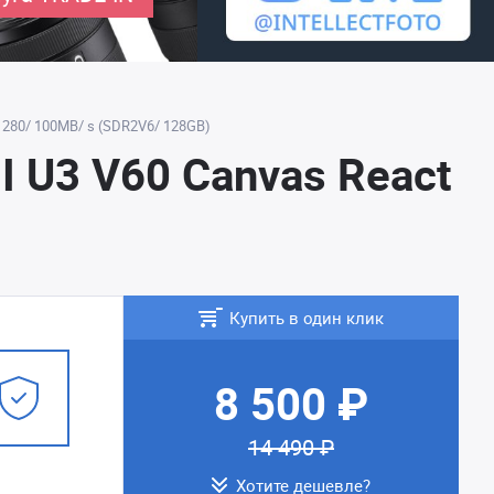
W 280/ 100MB/ s (SDR2V6/ 128GB)
I U3 V60 Canvas React
Купить в один клик
8 500 ₽
14 490 ₽
Хотите дешевле?