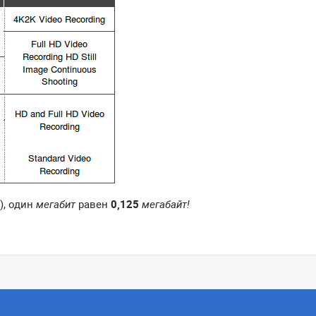
), один
мегабит
равен
0,125
мегабайт!