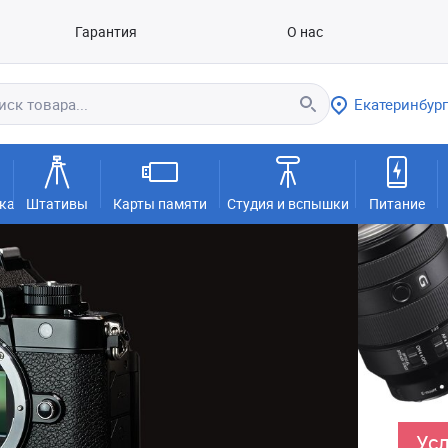
Гарантия
О нас
Екатеринбург
ка
Штативы
Карты памяти
Студия и вспышки
Питание
Усл