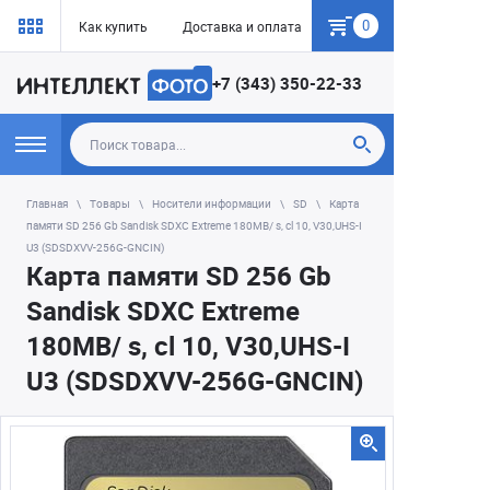
0
Как купить
Доставка и оплата
Гарантия
+7 (343) 350-22-33
Главная
Товары
Носители информации
SD
Карта
памяти SD 256 Gb Sandisk SDXC Extreme 180MB/ s, cl 10, V30,UHS-I
U3 (SDSDXVV-256G-GNCIN)
Карта памяти SD 256 Gb
Sandisk SDXC Extreme
180MB/ s, cl 10, V30,UHS-I
U3 (SDSDXVV-256G-GNCIN)