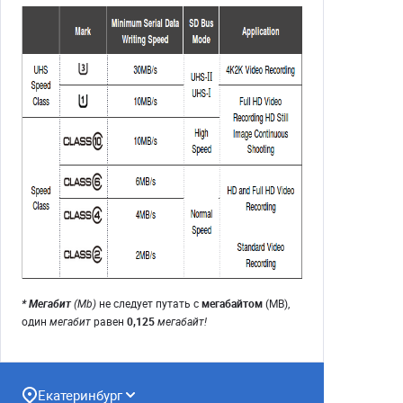
* Мегабит
(Mb)
не следует путать с
мегабайтом
(MB),
один
мегабит
равен
0,125
мегабайт!
Екатеринбург