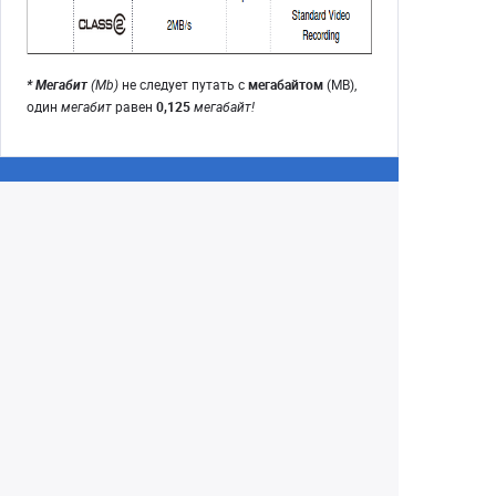
* Мегабит
(Mb)
не следует путать с
мегабайтом
(MB),
один
мегабит
равен
0,125
мегабайт!
Екатеринбург
+7 (343) 350-22-33
Заказать обратный звонок
Написать нам
8 (800) 300-46-05
Бесплатный звонок по РФ
Пн—Пт: 10:00 — 19:00. Сб: 10:00 — 18:00
Вс: ВЫХОДНОЙ!
г. Екатеринбург, ул. Первомайская, 56