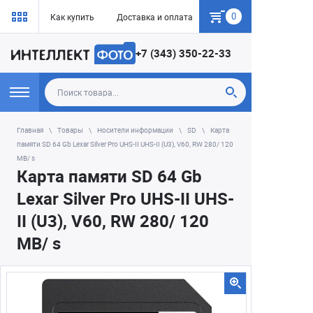
0
Как купить
Доставка и оплата
Гарантия
+7 (343) 350-22-33
Главная
Товары
Носители информации
SD
Карта
памяти SD 64 Gb Lexar Silver Pro UHS-II UHS-II (U3), V60, RW 280/ 120
MB/ s
Карта памяти SD 64 Gb
Lexar Silver Pro UHS-II UHS-
II (U3), V60, RW 280/ 120
MB/ s