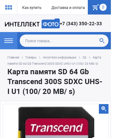
0
Как купить
Доставка и оплата
Гарантия
+7 (343) 350-22-33
Главная
Товары
Носители информации
SD
Карта
памяти SD 64 Gb Transcend 300S SDXC UHS-I U1 (100/ 20 MB/ s)
Карта памяти SD 64 Gb
Transcend 300S SDXC UHS-
I U1 (100/ 20 MB/ s)