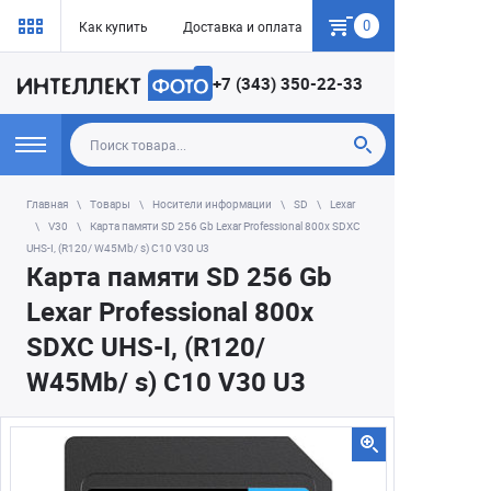
0
Как купить
Доставка и оплата
Гарантия
+7 (343) 350-22-33
Главная
Товары
Носители информации
SD
Lexar
V30
Карта памяти SD 256 Gb Lexar Professional 800x SDXC
UHS-I, (R120/ W45Mb/ s) C10 V30 U3
Карта памяти SD 256 Gb
Lexar Professional 800x
SDXC UHS-I, (R120/
W45Mb/ s) C10 V30 U3