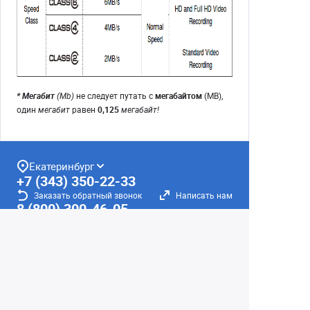
* Мегабит
(Mb)
не следует путать с
мегабайтом
(MB),
один
мегабит
равен
0,125
мегабайт!
Екатеринбург
+7 (343) 350-22-33
Заказать обратный звонок
Написать нам
8 (800) 300-46-05
Бесплатный звонок по РФ
Пн—Пт: 10:00 — 19:00. Сб: 10:00 — 18:00
Вс: ВЫХОДНОЙ!
г. Екатеринбург, ул. Первомайская, 56