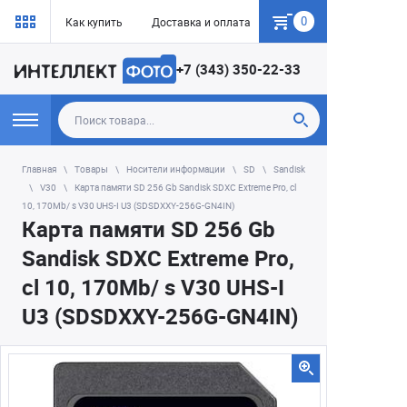
0
Как купить
Доставка и оплата
Гарантия
+7 (343) 350-22-33
Главная
Товары
Носители информации
SD
Sandisk
V30
Карта памяти SD 256 Gb Sandisk SDXC Extreme Pro, cl
10, 170Mb/ s V30 UHS-I U3 (SDSDXXY-256G-GN4IN)
Карта памяти SD 256 Gb
Sandisk SDXC Extreme Pro,
cl 10, 170Mb/ s V30 UHS-I
U3 (SDSDXXY-256G-GN4IN)