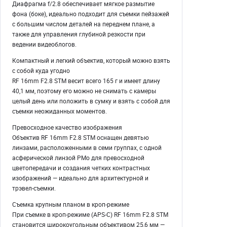
Диафрагма f/2.8 обеспечивает мягкое размытие
фона (боке), идеально подходит для съемки пейзажей
с большим числом деталей на переднем плане, а
также для управления глубиной резкости при
ведении видеоблогов.
Компактный и легкий объектив, который можно взять
с собой куда угодно
RF 16mm F2.8 STM весит всего 165 г и имеет длину
40,1 мм, поэтому его можно не снимать с камеры
целый день или положить в сумку и взять с собой для
съемки неожиданных моментов.
Превосходное качество изображения
Объектив RF 16mm F2.8 STM оснащен девятью
линзами, расположенными в семи группах, с одной
асферической линзой PMo для превосходной
цветопередачи и создания четких контрастных
изображений — идеально для архитектурной и
трэвел-съемки.
Съемка крупным планом в кроп-режиме
При съемке в кроп-режиме (APS-C) RF 16mm F2.8 STM
становится широкоугольным объективом 25,6 мм —