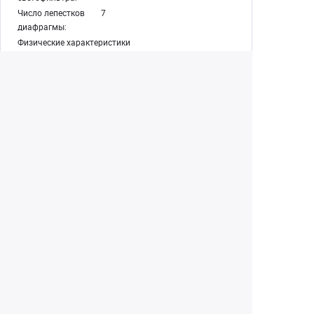
Число лепестков
7
диафрагмы:
Физические характеристики
Вес:
165 г
Размеры:
69.2 х 40.1 мм
Прочие особенности
Дата анонса:
14.09.2021
Сайт
https://www.canon.ru/
производителя:
Комплектация:
крышки передняя и задняя
Екатеринбург
+7 (343) 350-22-33
Заказать обратный звонок
Написать нам
8 (800) 300-46-05
Бесплатный звонок по РФ
Пн—Пт: 10:00 — 19:00. Сб: 10:00 — 18:00
Вс: ВЫХОДНОЙ!
г. Екатеринбург, ул. Первомайская, 56