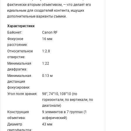
фактически вторым объективом, — что делает его
идеальным для создателей контента, ищущих
дополнительные варианты съемки.
Характеристики
Байонет:
Canon RF
Фокусное
16 мм
расстояние:
Относительное
1:2.8
отверстие:
Минимальная
1:22
диафрагма:
Минимальная
0.13 м
дистанция
фокусировки:
Угол поля зрения:
98°, 74°10, 108°10 (по
горизонтали, по вертикали, по
диагонали)
Конструкция
9 элементов в 7 группах (1
объектива:
асферический)
Диаметр
43 мм
светофильтра: