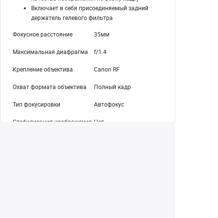
Включает в себя присоединяемый задний
держатель гелевого фильтра
Фокусное расстояние
35мм
Максимальная диафрагма
f/1.4
Крепление объектива
Canon RF
Охват формата объектива
Полный кадр
Тип фокусировки
Автофокус
Стабилизация изображения
Нет
Размер фильтра
67 мм (спереди)
Масса
555 г
Екатеринбург
+7 (343) 350-22-33
Заказать обратный звонок
Написать нам