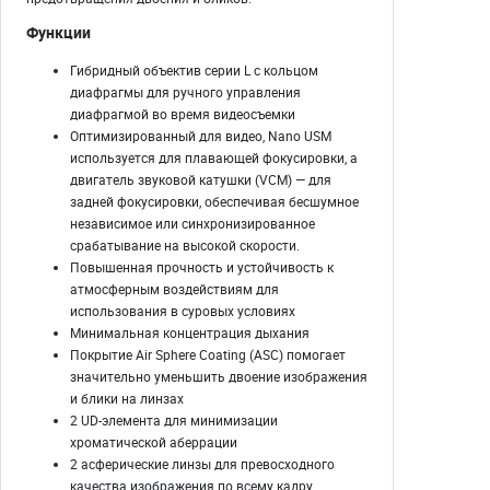
Функции
Гибридный объектив серии L с кольцом
диафрагмы для ручного управления
диафрагмой во время видеосъемки
Оптимизированный для видео, Nano USM
используется для плавающей фокусировки, а
двигатель звуковой катушки (VCM) — для
задней фокусировки, обеспечивая бесшумное
независимое или синхронизированное
срабатывание на высокой скорости.
Повышенная прочность и устойчивость к
атмосферным воздействиям для
использования в суровых условиях
Минимальная концентрация дыхания
Покрытие Air Sphere Coating (ASC) помогает
значительно уменьшить двоение изображения
и блики на линзах
2 UD-элемента для минимизации
хроматической аберрации
2 асферические линзы для превосходного
качества изображения по всему кадру