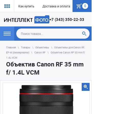
0
Как купить
Доставка и оплата
Гарантия
+7 (343) 350-22-33
Главная
Товары
Объективы
Объективы для Canon RF,
EF-M (беззеркалки)
Canon RF
Объектив Canon RF 35 mm f/
1.4L VCM
Объектив Canon RF 35 mm
f/ 1.4L VCM