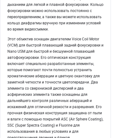
дыханием для легкой и плавной фокусировки. Кольцо
фокусировки можно использовать постоянно с
переопределением, а также вы можете использовать
кольцо диафрагмы вручную при изменении условий
во время видеосъемки.
Этот объектив оснащен двигателем Voice Coil Motor
(VCM) для быстрой плавающей задней фокусировки и
Nano USM для быстрой и бесшумной плавающей
автофокусировки. Его оптическая конструкция
включает специально разработанные элементы,
которые помогают почти полностью устранить
хроматические аберрации и цветную окантовку для
заметной четкости и точности цветопередачи. Два
элемента со сверхнизкой дисперсией и два
асферических элемента также оснащены для
дальнейшего контроля различных аберраций и
искажений для отличной резкости и разрешения. Его
прочная физическая конструкция защищена от пыли
и влаги с помощью покрытий ASC (Air Sphere Coating),
SSC (Super Spectra Coating) и Fluorine для
использования в любых условиях и для
предотвращения двоения и бликов.