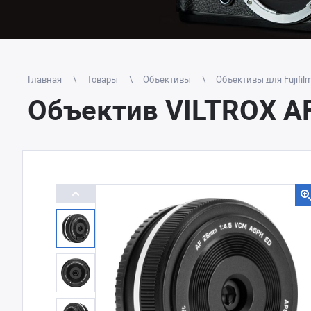
Главная
Товары
Объективы
Объективы для Fujifil
Объектив VILTROX A