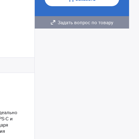
Задать вопрос по товару
идеально
PS-C и
даря
ния