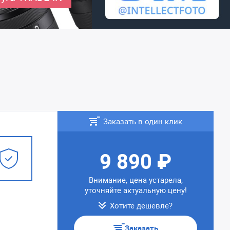
Заказать в один клик
9 890 ₽
Внимание, цена устарела,
уточняйте актуальную цену!
Хотите дешевле?
Заказать