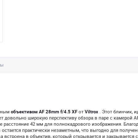
вы
анным
объективом AF 28mm f/4.5 XF
от
Viltrox
. Этот блинчик, 
т довольно широкую перспективу обзора в паре с камерой A
е расстояние 42 мм для полнокадрового изображения. Благо
в остается практически незаметным, что выгодно для получе
 встроена в объектив, который открывается и закрывается с