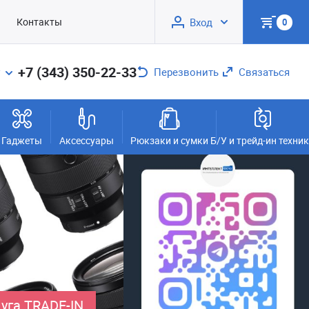
Контакты
Вход
0
+7 (343) 350-22-33
Перезвонить
Связаться
Гаджеты
Аксессуары
Рюкзаки и сумки
Б/У и трейд-ин техни
уга TRADE-IN