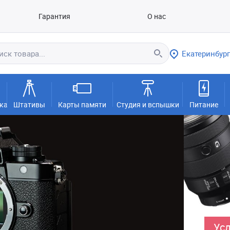
Гарантия
О нас
Екатеринбург
ка
Штативы
Карты памяти
Студия и вспышки
Питание
Усл