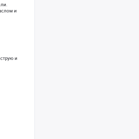
ыли.
аслом и
ыструю и