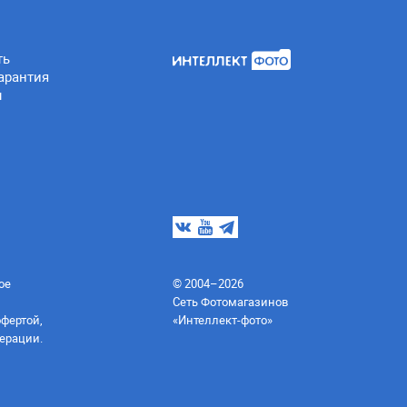
ть
арантия
ы
ое
© 2004–2026
Сеть Фотомагазинов
офертой,
«Интеллект-фото»
ерации.