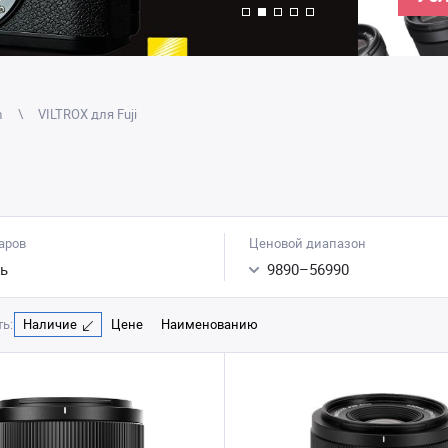
m
VILTROX для Fuji
аров
Ценовой диапазон
ь
9890
–
56990
ь:
Наличие
Цене
Наименованию