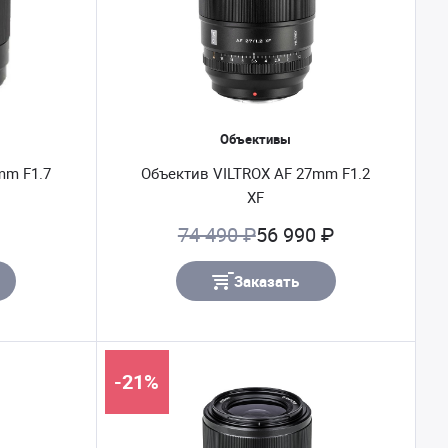
Объективы
mm F1.7
Объектив VILTROX AF 27mm F1.2
XF
74 490 ₽
56 990 ₽
Заказать
-21%