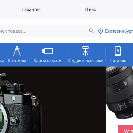
Гарантия
О нас
Екатеринбург
ка
Штативы
Карты памяти
Студия и вспышки
Питание
Усл