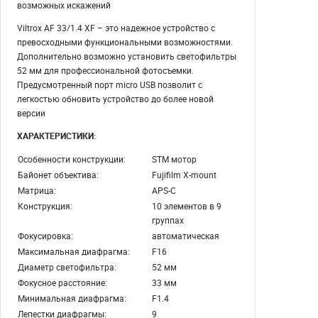
возможных искажений
Viltrox AF 33/1.4 XF – это надежное устройство с
превосходными функциональными возможностями.
Дополнительно возможно установить светофильтры
52 мм для профессиональной фотосъемки.
Предусмотренный порт micro USB позволит с
легкостью обновить устройство до более новой
версии
ХАРАКТЕРИСТИКИ:
Особенности конструкции:
STM мотор
Байонет объектива:
Fujifilm X-mount
Матрица:
APS-C
Конструкция:
10 элементов в 9
группах
Фокусировка:
автоматическая
Максимальная диафрагма:
F16
Диаметр светофильтра:
52 мм
Фокусное расстояние:
33 мм
Минимальная диафрагма:
F1.4
Лепестки диафрагмы:
9