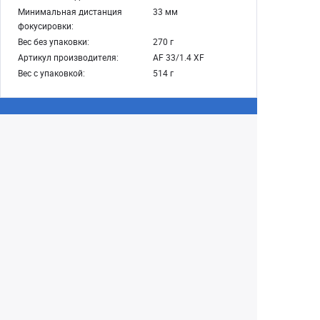
Минимальная дистанция
33 мм
фокусировки:
Вес без упаковки:
270 г
Артикул производителя:
AF 33/1.4 XF
Вес с упаковкой:
514 г
Екатеринбург
+7 (343) 350-22-33
Заказать обратный звонок
Написать нам
8 (800) 300-46-05
Бесплатный звонок по РФ
Пн—Пт: 10:00 — 19:00. Сб: 10:00 — 18:00
Вс: ВЫХОДНОЙ!
г. Екатеринбург, ул. Первомайская, 56
Любое несоответствие информации о продукте на