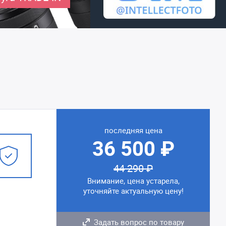
последняя цена
36 500 ₽
44 290 ₽
Внимание, цена устарела,
уточняйте актуальную цену!
Задать вопрос по товару