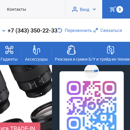
Контакты
Вход
0
+7 (343) 350-22-33
Перезвонить
Связаться
Гаджеты
Аксессуары
Рюкзаки и сумки
Б/У и трейд-ин техни
уга TRADE-IN