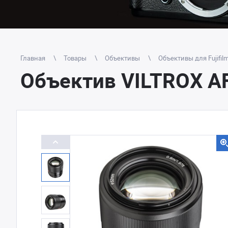
Главная
Товары
Объективы
Объективы для Fujifil
Объектив VILTROX A