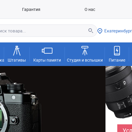
Гарантия
О нас
Екатеринбург
ка
Штативы
Карты памяти
Студия и вспышки
Питание
Усл