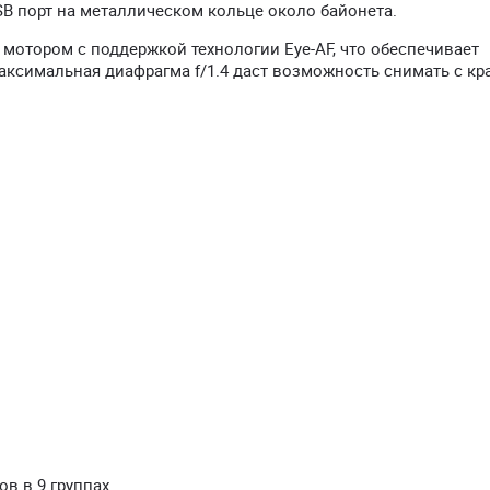
B порт на металлическом кольце около байонета.
отором с поддержкой технологии Eye-AF, что обеспечивает
аксимальная диафрагма f/1.4 даст возможность снимать с к
ов в 9 группах