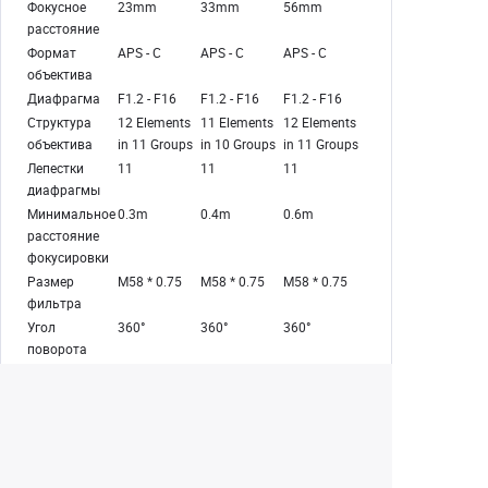
Фокусное
23mm
33mm
56mm
расстояние
Формат
APS - C
APS - C
APS - C
объектива
Диафрагма
F1.2 - F16
F1.2 - F16
F1.2 - F16
Структура
12 Elements
11 Elements
12 Elements
объектива
in 11 Groups
in 10 Groups
in 11 Groups
Лепестки
11
11
11
диафрагмы
Минимальное
0.3m
0.4m
0.6m
расстояние
фокусировки
Размер
M58 * 0.75
M58 * 0.75
M58 * 0.75
фильтра
Угол
360°
360°
360°
поворота
кольца
фокусировки
Крепление
E / X / Z
E / X / Z
E / X / Z
объектива
Длина
E Mount:
E Mount:
E Mount: 92.5
(мм/дюйм)
92.5 / 3.6
92.5 / 3.6
/ 3.6