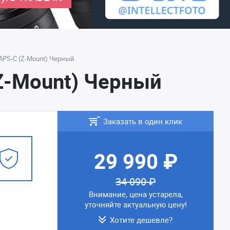
 APS-C (Z-Mount) Черный
(Z-Mount) Черный
Заказать в один клик
29 990 ₽
34 090 ₽
Внимание, цена устарела,
уточняйте актуальную цену!
Хотите дешевле?