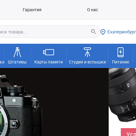
Гарантия
О нас
Екатеринбург
ка
Штативы
Карты памяти
Студия и вспышки
Питание
Усл