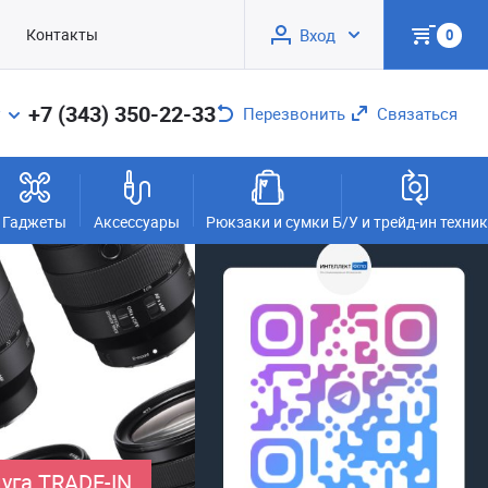
Контакты
Вход
0
+7 (343) 350-22-33
Перезвонить
Связаться
Гаджеты
Аксессуары
Рюкзаки и сумки
Б/У и трейд-ин техни
уга TRADE-IN