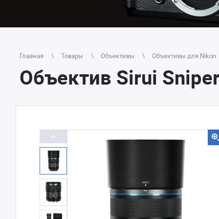
Главная
Товары
Объективы
Объективы для Nikon
Объектив Sirui Snip