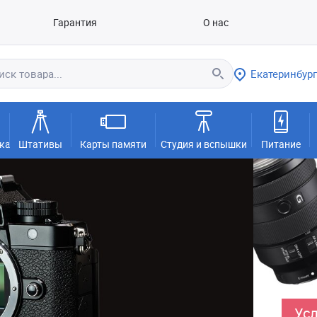
Гарантия
О нас
Екатеринбург
ка
Штативы
Карты памяти
Студия и вспышки
Питание
Усл