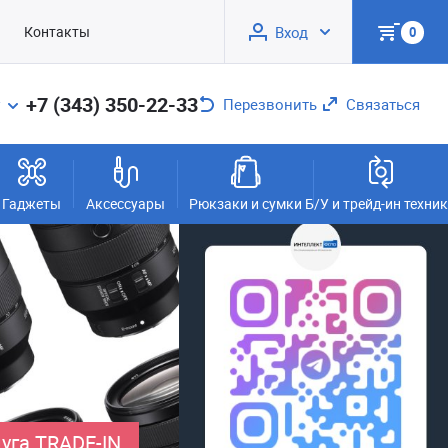
Контакты
Вход
0
+7 (343) 350-22-33
Перезвонить
Связаться
Гаджеты
Аксессуары
Рюкзаки и сумки
Б/У и трейд-ин техни
уга TRADE-IN