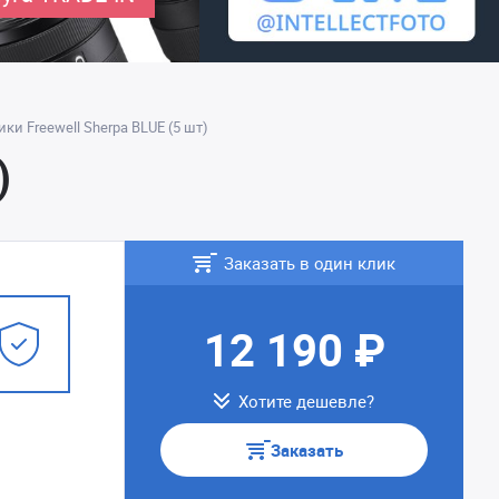
ки Freewell Sherpa BLUE (5 шт)
)
Заказать в один клик
12 190 ₽
Хотите дешевле?
Заказать