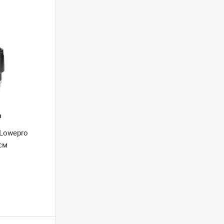
и
 Lowepro
см
и