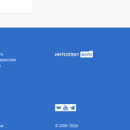
ть
арантия
ы
ое
© 2004–2026