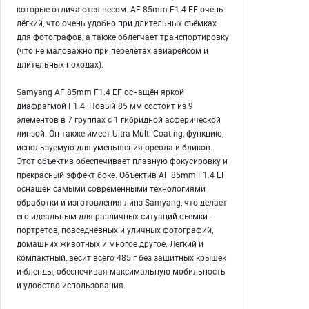
которые отличаются весом. AF 85mm F1.4 EF очень
лёгкий, что очень удобно при длительных съёмках
для фотографов, а также облегчает транспортировку
(что не маловажно при перелётах авиарейсом и
длительных походах).
Samyang AF 85mm F1.4 EF оснащён яркой
диафрагмой F1.4. Новый 85 мм состоит из 9
элементов в 7 группах с 1 гибридной асферической
линзой. Он также имеет Ultra Multi Coating, функцию,
используемую для уменьшения ореола и бликов.
Этот объектив обеспечивает плавную фокусировку и
прекрасный эффект боке. Объектив AF 85mm F1.4 EF
оснащен самыми современными технологиями
обработки и изготовления линз Samyang, что делает
его идеальным для различных ситуаций съемки -
портретов, повседневных и уличных фотографий,
домашних животных и многое другое. Легкий и
компактный, весит всего 485 г без защитных крышек
и бленды, обеспечивая максимальную мобильность
и удобство использования.