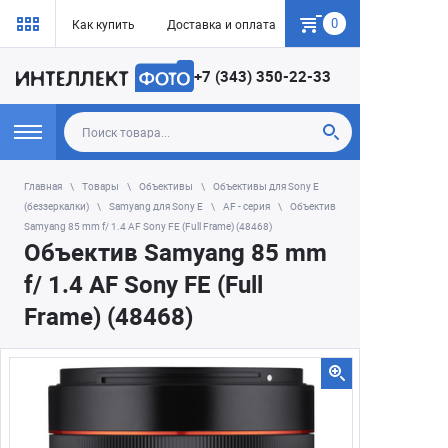
0
Как купить
Доставка и оплата
Гарантия
+7 (343) 350-22-33
Главная
Товары
Объективы
Объективы для Sony E
(беззеркалки)
Samyang для Sony E
AF - серия
Объектив
Samyang 85 mm f/ 1.4 AF Sony FЕ (Full Frame) (48468)
Объектив Samyang 85 mm
f/ 1.4 AF Sony FЕ (Full
Frame) (48468)