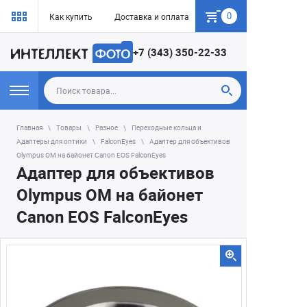
0
Как купить
Доставка и оплата
Гарантия
+7 (343) 350-22-33
Главная
Товары
Разное
Переходные кольца и
Адаптеры для оптики
FalconEyes
Адаптер для объективов
Olympus OM на байонет Canon EOS FalconEyes
Адаптер для объективов
Olympus OM на байонет
Canon EOS FalconEyes