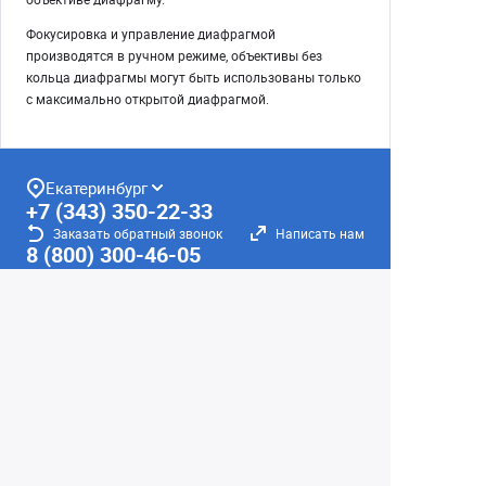
Фокусировка и управление диафрагмой
производятся в ручном режиме, объективы без
кольца диафрагмы могут быть использованы только
с максимально открытой диафрагмой.
Екатеринбург
+7 (343) 350-22-33
Заказать обратный звонок
Написать нам
8 (800) 300-46-05
Бесплатный звонок по РФ
Пн—Пт: 10:00 — 19:00. Сб: 10:00 — 18:00
Вс: ВЫХОДНОЙ!
г. Екатеринбург, ул. Первомайская, 56
Любое несоответствие информации о продукте на