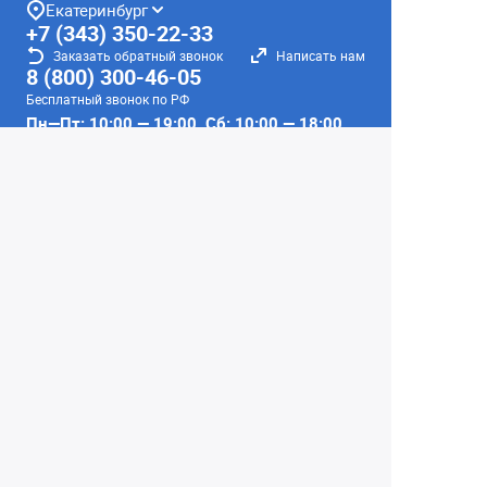
Екатеринбург
+7 (343) 350-22-33
Заказать обратный звонок
Написать нам
8 (800) 300-46-05
Бесплатный звонок по РФ
Пн—Пт: 10:00 — 19:00. Сб: 10:00 — 18:00
Вс: ВЫХОДНОЙ!
г. Екатеринбург, ул. Первомайская, 56
Любое несоответствие информации о продукте на
сайте с фактом - лишь досадное недоразумение,
звоните - уточняйте у менеджеров.
Вся информация на сайте носит справочный
характер и не является публичной офертой,
определяемой положениями Статьи 437
Гражданского кодекса Российской Федерации.
© 2004–2026 Сеть Фотомагазинов
«Интеллект-фото»