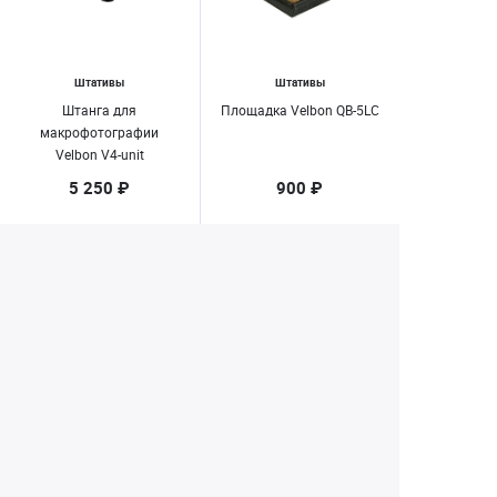
Штативы
Штативы
Штанга для
Площадка Velbon QB-5LC
макрофотографии
Velbon V4-unit
5 250 ₽
900 ₽
Нет в наличии
Нет в наличии
1
2
Екатеринбург
+7 (343) 350-22-33
Заказать обратный звонок
Написать нам
8 (800) 300-46-05
Бесплатный звонок по РФ
Пн—Пт: 10:00 — 19:00. Сб: 10:00 — 18:00