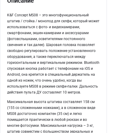
Описание
K&F Concept MS08 – это многофункциональный
штатив / стойка / монопод для селфи, который может
использоваться с фото- и видеокамерами,
смартфонами, экшен-камерами и аксессуарами
(фотовспышками, осветителями постоянного
свечения и так далее). Шаровая головка позволяет
свободно регулировать положение установленного
оборудования, а также переключаться между
горизонтальным и вертикальным режимом. Bluetooth
спусковая кнопка работает с телефонами на iOS и
Android, она крепится в специальный держатель на
одной из ножек, что очень удобно, когда вы
используете MS08 в режиме селфи-палки. Дальность
действия пульта ДУ составляет 10 метров.
Максимальная высота штатива составляет 158 см
(155 со сложенными ножками), а в сложенном виде
MS08 достаточно компактен (35 см) и легко
помещается практически в любой рюкзак и во
многие фотосумки. Максимальная нагрузка – 3 кг,
штатив совместим с большинством зеркальных и