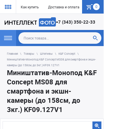
0
Как купить
Доставка и оплата
Гарантия
+7 (343) 350-22-33
Главная
Товары
Штативы
K&F Concept
Миништатив-Монопод K&F Concept MS08 для смартфона и экшн-
камеры (до 158см, до 3кг.) KF09.127V1
Миништатив-Монопод K&F
Concept MS08 для
смартфона и экшн-
камеры (до 158см, до
3кг.) KF09.127V1