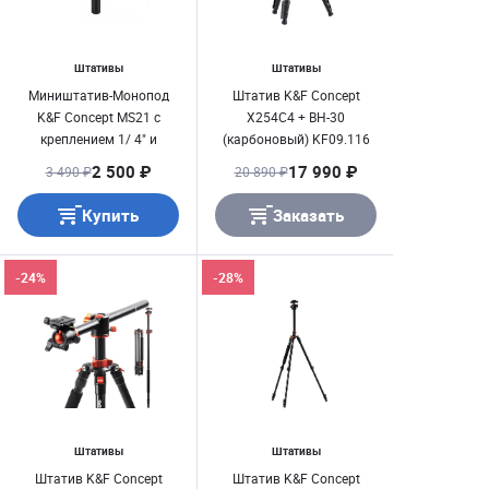
Штативы
Штативы
Миништатив-Монопод
Штатив K&F Concept
K&F Concept MS21 с
X254C4 + BH-30
креплением 1/ 4" и
(карбоновый) KF09.116
адаптером для GoPro
2 500 ₽
17 990 ₽
3 490 ₽
20 890 ₽
(KF09.141)
Купить
Заказать
-24%
-28%
Штативы
Штативы
Штатив K&F Concept
Штатив K&F Concept