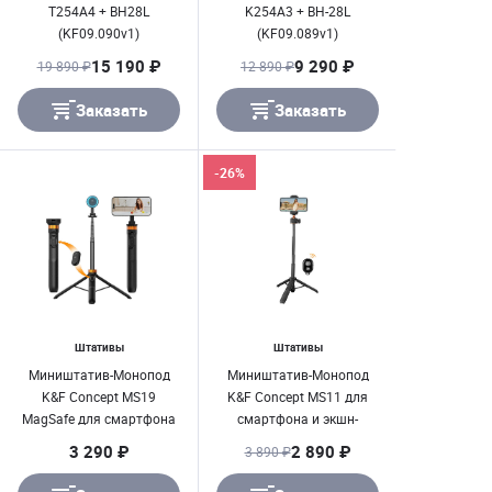
T254A4 + BH28L
K254A3 + BH-28L
(KF09.090v1)
(KF09.089v1)
15 190 ₽
9 290 ₽
19 890 ₽
12 890 ₽
Заказать
Заказать
-26%
Штативы
Штативы
Миништатив-Монопод
Миништатив-Монопод
K&F Concept MS19
K&F Concept MS11 для
MagSafe для смартфона
смартфона и экшн-
(до 1590мм) KF09.139
камеры (до 600мм, до
3 290 ₽
2 890 ₽
3 890 ₽
2кг.) KF09.135