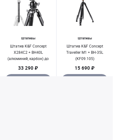
Штативы
Штативы
Штатив K&F Concept
Штатив K&F Concept
X284C2 + BH40L
Traveller M1 + BH-35L
(алюминий, карбон) до
(KF09.105)
25 кг.
33 290 ₽
15 690 ₽
Заказать
Заказать
1
2
Екатеринбург
+7 (343) 350-22-33
Заказать обратный звонок
Написать нам
8 (800) 300-46-05