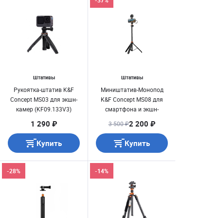
-37%
Штативы
Штативы
Рукоятка-штатив K&F
Миништатив-Монопод
Concept MS03 для экшн-
K&F Concept MS08 для
камер (KF09.133V3)
смартфона и экшн-
камеры (до 158см, до
1 290 ₽
2 200 ₽
3 500 ₽
3кг.) KF09.127V1
Купить
Купить
-28%
-14%