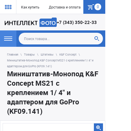
0
Как купить
Доставка и оплата
Гарантия
+7 (343) 350-22-33
Главная
Товары
Штативы
K&F Concept
Миништатив-Монопод K&F Concept MS21 с креплением 1/ 4" и
адаптером для GoPro (KF09.141)
Миништатив-Монопод K&F
Concept MS21 с
креплением 1/ 4" и
адаптером для GoPro
(KF09.141)