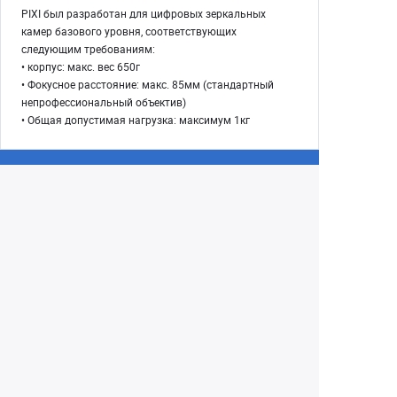
PIXI был разработан для цифровых зеркальных
камер базового уровня, соответствующих
следующим требованиям:
• корпус: макс. вес 650г
• Фокусное расстояние: макс. 85мм (стандартный
непрофессиональный объектив)
• Общая допустимая нагрузка: максимум 1кг
Екатеринбург
+7 (343) 350-22-33
Заказать обратный звонок
Написать нам
8 (800) 300-46-05
Бесплатный звонок по РФ
Пн—Пт: 10:00 — 19:00. Сб: 10:00 — 18:00
Вс: ВЫХОДНОЙ!
г. Екатеринбург, ул. Первомайская, 56