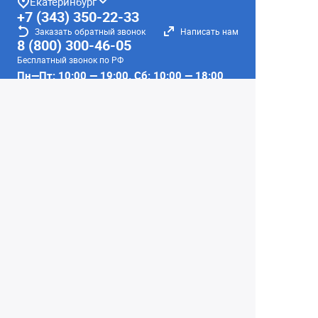
Екатеринбург
+7 (343) 350-22-33
Заказать обратный звонок
Написать нам
8 (800) 300-46-05
Бесплатный звонок по РФ
Пн—Пт: 10:00 — 19:00. Сб: 10:00 — 18:00
Вс: ВЫХОДНОЙ!
г. Екатеринбург, ул. Первомайская, 56
Любое несоответствие информации о продукте на
сайте с фактом - лишь досадное недоразумение,
звоните - уточняйте у менеджеров.
Вся информация на сайте носит справочный
характер и не является публичной офертой,
определяемой положениями Статьи 437
Гражданского кодекса Российской Федерации.
© 2004–2026 Сеть Фотомагазинов
«Интеллект-фото»