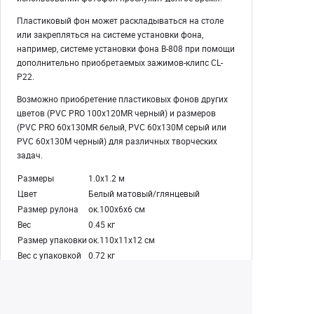
Пластиковый фон может раскладываться на столе
или закрепляться на системе установки фона,
например, системе установки фона В-808 при помощи
дополнительно приобретаемых зажимов-клипс CL-
P22.
Возможно приобретение пластиковых фонов других
цветов (PVC PRO 100х120MR черный) и размеров
(PVC PRO 60х130MR белый, PVC 60х130M серый или
PVC 60х130M черный) для различных творческих
задач.
Размеры
1.0х1.2 м
Цвет
Белый матовый/глянцевый
Размер рулона
ок.100х6х6 см
Вес
0.45 кг
Размер упаковки
ок.110х11х12 см
Вес с упаковкой
0.72 кг
Екатеринбург