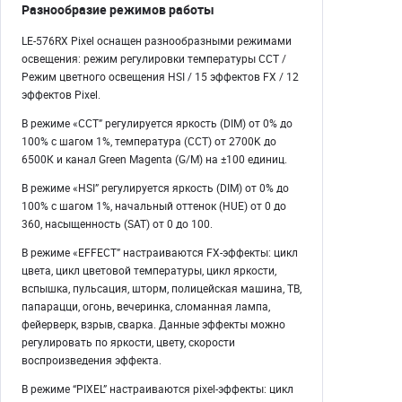
Разнообразие режимов работы
LE-576RX Pixel оснащен разнообразными режимами
освещения: режим регулировки температуры CCT /
Режим цветного освещения HSI / 15 эффектов FX / 12
эффектов Pixel.
В режиме «CCT” регулируется яркость (DIM) от 0% до
100% с шагом 1%, температура (CCT) от 2700K до
6500К и канал Green Magenta (G/M) на ±100 единиц.
В режиме «HSI” регулируется яркость (DIM) от 0% до
100% с шагом 1%, начальный оттенок (HUE) от 0 до
360, насыщенность (SAT) от 0 до 100.
В режиме «EFFECT” настраиваются FX-эффекты: цикл
цвета, цикл цветовой температуры, цикл яркости,
вспышка, пульсация, шторм, полицейская машина, ТВ,
папарацци, огонь, вечеринка, сломанная лампа,
фейерверк, взрыв, сварка. Данные эффекты можно
регулировать по яркости, цвету, скорости
воспроизведения эффекта.
В режиме “PIXEL” настраиваются pixel-эффекты: цикл