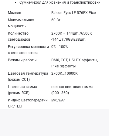
Сумка-чехол для хранения и транспортировки
Модель
Falcon Eyes LE-576RX Pixel
Максимальная
60 Вт
мощность
Количество
2700К – 144шт. /6500К
светодиодов
-144шт./RGB-288шт.
Регулировка мощности
0%...100%
светового потока
Режимы работы
DMX, CCT, HSI, FX эффекты,
Pixel эффекты
Цветовая температура
2700К…10000К
(режим CCT)
Цветовая гамма
полная цветовая гамма
(режим RGB)
(000…360)
Индекс цветопередачи
≥96/≥97
CRI/TLCI
Максимальная
2050 люкс
освещенность (1м,
5500К)
Светоформирующие
шторки 4-лепестковые,