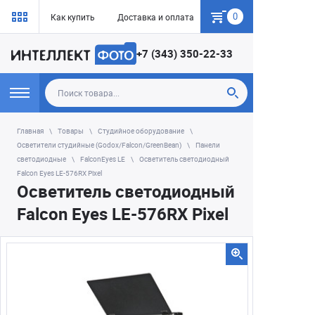
0
Как купить
Доставка и оплата
Гарантия
+7 (343) 350-22-33
Главная
Товары
Студийное оборудование
Осветители студийные (Godox/Falcon/GreenBean)
Панели
светодиодные
FalconEyes LE
Осветитель светодиодный
Falcon Eyes LE-576RX Pixel
Осветитель светодиодный
Falcon Eyes LE-576RX Pixel