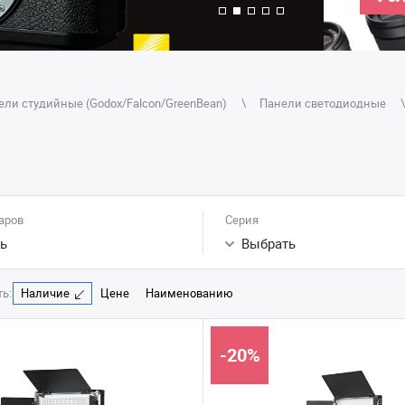
ели студийные (Godox/Falcon/GreenBean)
Панели светодиодные
аров
Серия
ь
Выбрать
ь:
Наличие
Цене
Наименованию
-20%