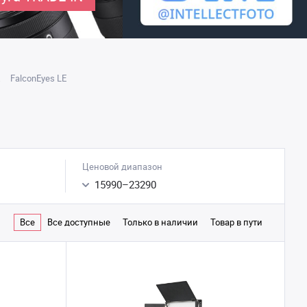
FalconEyes LE
Ценовой диапазон
15990
–
23290
Все
Все доступные
Только в наличии
Товар в пути