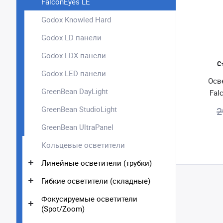
FalconEyes LE
Godox Knowled Hard
Godox LD панели
Godox LDX панели
С
Godox LED панели
Осв
GreenBean DayLight
Fal
GreenBean StudioLight
2
GreenBean UltraPanel
Кольцевые осветители
Линейные осветители (трубки)
Гибкие осветители (складные)
Фокусируемые осветители
(Spot/Zoom)