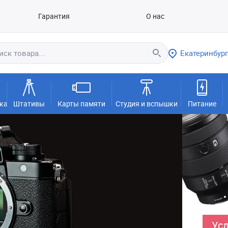
Гарантия
О нас
Екатеринбург
ка
Штативы
Карты памяти
Студия и вспышки
Питание
Усл