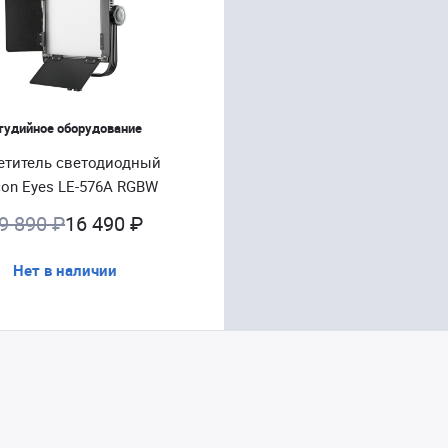
тудийное оборудование
етитель светодиодный
con Eyes LE-576A RGBW
9 890 ₽
16 490 ₽
Нет в наличии