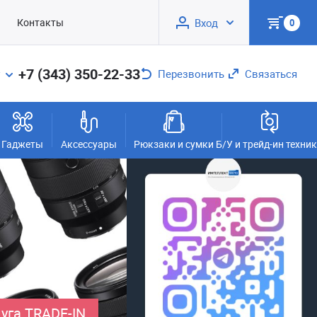
Контакты
Вход
0
+7 (343) 350-22-33
Перезвонить
Связаться
Гаджеты
Аксессуары
Рюкзаки и сумки
Б/У и трейд-ин техни
уга TRADE-IN